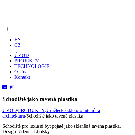
EN
CZ
ÚVOD
PROJEKTY
TECHNOLOGIE
O nás
Kontakt
Schodiště jako tavená plastika
ÚVOD
/
PRODUKTY
/
Umělecké sklo pro interiér a
architekturu
/
Schodiště jako tavená plastika
Schodiště pro luxusní byt pojaté jako skleněná tavená plastika.
Design: Zdeněk Lhotský