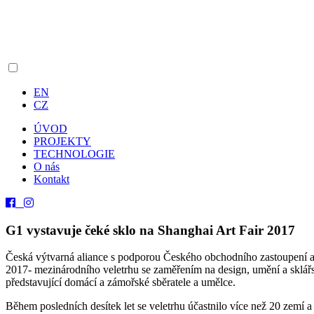
EN
CZ
ÚVOD
PROJEKTY
TECHNOLOGIE
O nás
Kontakt
G1 vystavuje čeké sklo na Shanghai Art Fair 2017
Česká výtvarná aliance s podporou Českého obchodního zastoupení a 
2017- mezinárodního veletrhu se zaměřením na design, umění a sklářs
představující domácí a zámořské sběratele a umělce.
Během posledních desítek let se veletrhu účastnilo více než 20 zemí 