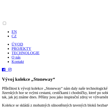
EN
CZ
ÚVOD
PROJEKTY
TECHNOLOGIE
O nás
Kontakt
Vývoj kolekce „Stoneway“
Příležitost k vývoji kolekce „Stoneway“ nám daly naše technologické 
Jizerských hor
se svými cestami, cestičkami i chodníčky, které po sobě 
tak, jak jej známe dnes. Pěšiny jsou jako inspirační zdroj ve výtvarné
Kolekce se skládá z mohutných silnostěnných tavených bloků bezbarvéh