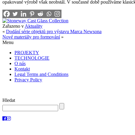
opakované výrobě však neobstál. V současné době používáme klasic
Zařazeno v
Aktuality
«
Dodání série objektů pro výstavu Marca Newsona
Nové materiály pro formování
»
Menu
PROJEKTY
TECHNOLOGIE
O nás
Kontakt
Legal Terms and Conditions
Privacy Policy
Hledat