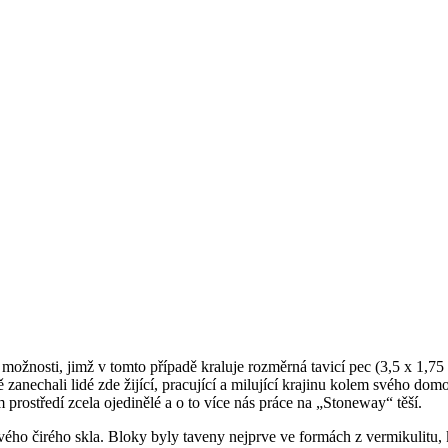
možnosti, jimž v tomto případě kraluje rozměrná tavicí pec (3,5 x 1,75
zanechali lidé zde žijící, pracující a milující krajinu kolem svého domov
m prostředí zcela ojedinělé a o to více nás práce na „Stoneway“ těší.
o čirého skla. Bloky byly taveny nejprve ve formách z vermikulitu, kte